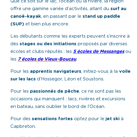
Que ce soit sur le lac, l’océan ou la rivière, la région
offre une gamme variée d’activités, allant du
surf au
canoë-kayak
, en passant par le
stand up paddle
(SUP)
et bien plus encore.
Les débutants comme les experts peuvent s’inscrire à
des
stages ou des initiations
proposés par diverses
écoles et clubs réputés : les
5 écoles de Messanges
ou
les
7 écoles de Vieux-Boucau
.
Pour les
apprentis navigateurs
, initiez-vous à la
voile
sur les lacs
d’Hossegor, Léon et Soustons.
Pour les
passionnés de pêche
, ce ne sont pas les
occasions qui manquent : lacs, rivières et excursions
en bateau, sans oublier le bord de l’Océan.
Pour des
sensations fortes
optez pour le
jet ski
à
Capbreton.