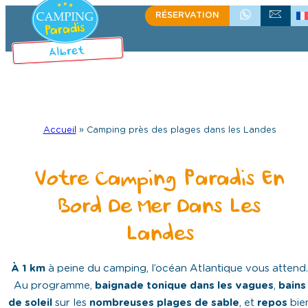
RÉSERVATION
+335 58 48 08 64
ÉCRIVEZ-NOU
Accueil
»
Camping près des plages dans les Landes
Votre Camping Paradis En
Bord De Mer Dans Les
Landes
À 1 km
à peine du camping, l’océan Atlantique vous attend.
Au programme,
baignade tonique dans les vagues
,
bains
de soleil
sur les
nombreuses plages de sable
, et
repos
bie