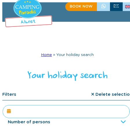
BOOK NOW
+335 58 48 08 64
CONTACT US
Home
»
Your holiday search
Your holiday search
Filters
Delete selectio
Number of persons