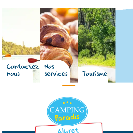
Contactez
Nos
nous
services
Tourisme