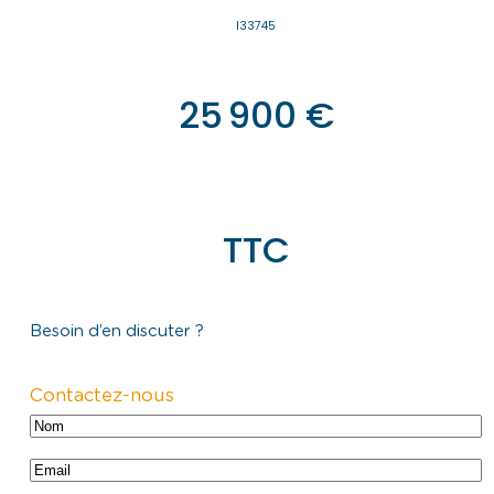
I33745
25 900 €
TTC
Besoin d’en discuter ?
Contactez-nous
N
o
N
E
m
o