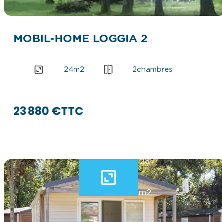
MOBIL-HOME LOGGIA 2
24
m2
2
chambres
23 880 €
TTC
25
m2