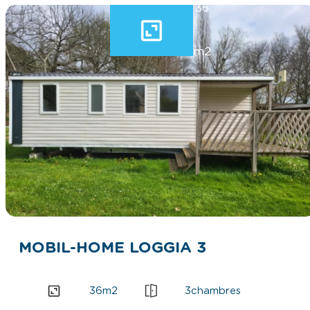
r
36
e
)
m2
MOBIL-HOME LOGGIA 3
36
m2
3
chambres