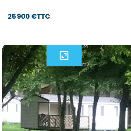
25 900 €
TTC
24
m2