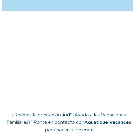
¿Recibes la prestación
AVF
(Ayuda a las Vacaciones
Familiares)? Ponte en contacto con
Aquatique Vacances
para hacer tu reserva:
Reserva en línea con VACAF
02 43 29 32 91