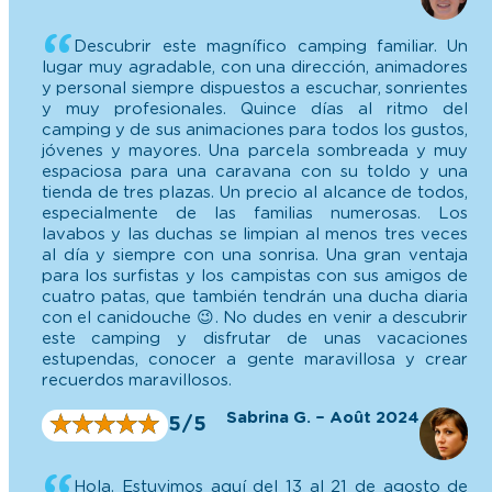
y muy profesionales. Quince días al ritmo del
camping y de sus animaciones para todos los gustos,
jóvenes y mayores. Una parcela sombreada y muy
espaciosa para una caravana con su toldo y una
tienda de tres plazas. Un precio al alcance de todos,
especialmente de las familias numerosas. Los
lavabos y las duchas se limpian al menos tres veces
al día y siempre con una sonrisa. Una gran ventaja
para los surfistas y los campistas con sus amigos de
cuatro patas, que también tendrán una ducha diaria
con el canidouche 😉. No dudes en venir a descubrir
este camping y disfrutar de unas vacaciones
estupendas, conocer a gente maravillosa y crear
recuerdos maravillosos.
Sabrina G. – Août 2024
★
★
★
★
★
★
★
★
★
★
5/5
Hola. Estuvimos aquí del 13 al 21 de agosto de
2024. Tuvimos una estancia tan excelente que no
queríamos volver a irnos. Muy buena bienvenida, el
personal y el guardia de seguridad fueron muy
atentos. El entretenimiento fue excelente. El único