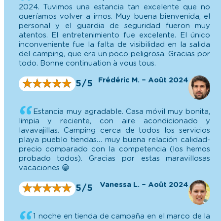
inconveniente fue la falta de visibilidad en la salida
del camping, que era un poco peligrosa. Gracias por
todo. Bonne continuation à vous tous.
Frédéric M. – Août 2024
★
★
★
★
★
★
★
★
★
★
5/5
Estancia muy agradable. Casa móvil muy bonita,
limpia y reciente, con aire acondicionado y
lavavajillas. Camping cerca de todos los servicios
playa pueblo tiendas… muy buena relación calidad-
precio comparado con la competencia (los hemos
probado todos). Gracias por estas maravillosas
vacaciones 😁
Vanessa L. – Août 2024
★
★
★
★
★
★
★
★
★
★
5/5
1 noche en tienda de campaña en el marco de la
Velodyssée (1974€)
De paso, buena acogida, sitio sombreado, tranquilo.
No ofrece muchos servicios, pero la ubicación
(cerca de Velodyssée) y el precio son perfectos.