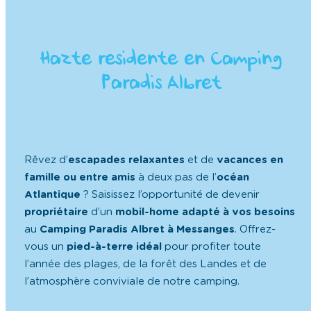
Rêvez d’
escapades relaxantes
et de
vacances en
famille ou entre amis
à deux pas de l’
océan
Atlantique
? Saisissez l’opportunité de devenir
propriétaire
d’un
mobil-home adapté à vos besoins
au
Camping Paradis Albret à Messanges
. Offrez-
vous un
pied-à-terre idéal
pour profiter toute
l’année des plages, de la forêt des Landes et de
l’atmosphère conviviale de notre camping.
Découvrez notre sélection de
mobil-homes neufs et
d’occasion
, conçus pour s’adapter à tous les
budgets
et à toutes les
envies
. Que vous recherchiez un
espace compact pour des
week-ends
ensoleillés ou
un modèle plus spacieux pour accueillir vos proches,