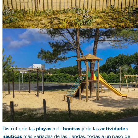
Disfruta de las
playas
más
bonitas
y de las
actividades
náuticas
más variadas de las Landas, todas a un paso de