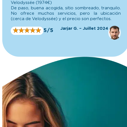
Jarjar G. – Juillet 2024
★
★
★
★
★
★
★
★
★
★
5/5