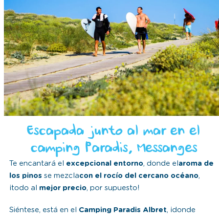
Escapada junto al mar en el
camping Paradis, Messanges
Te encantará el
excepcional entorno
, donde el
aroma de
los pinos
se mezcla
con el rocío del cercano océano
,
¡todo al
mejor precio
, por supuesto!
Siéntese, está en el
Camping Paradis Albret
, ¡donde