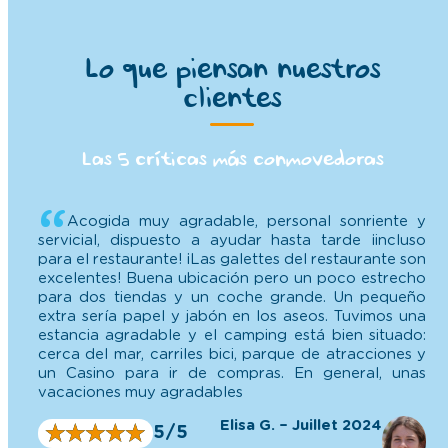
clientes
Las 5 críticas más conmovedoras
Acogida muy agradable, personal sonriente y
servicial, dispuesto a ayudar hasta tarde ¡incluso
para el restaurante! ¡Las galettes del restaurante son
excelentes! Buena ubicación pero un poco estrecho
para dos tiendas y un coche grande. Un pequeño
extra sería papel y jabón en los aseos. Tuvimos una
estancia agradable y el camping está bien situado:
cerca del mar, carriles bici, parque de atracciones y
un Casino para ir de compras. En general, unas
vacaciones muy agradables
Elisa G. – Juillet 2024
★
★
★
★
★
★
★
★
★
★
5/5
Descubrir este magnífico camping familiar. Un
lugar muy agradable, con una dirección, animadores
y personal siempre dispuestos a escuchar, sonrientes